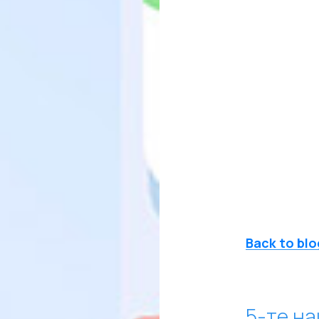
Back to blo
5-те н